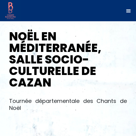
Passer
Passer
à
au
la
contenu
navigation
principal
principale
Compagnie
Penser
les
Rassegna
NOËL EN
musiques
en
mouvement
MÉDITERRANÉE,
SALLE SOCIO-
CULTURELLE DE
CAZAN
Tournée départementale des Chants de
Noël