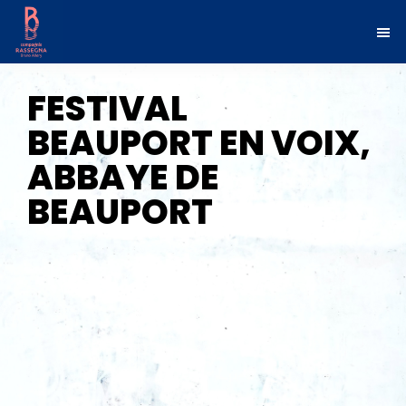
Passer
Passer
à
au
la
contenu
navigation
principal
principale
Compagnie
Penser
les
Rassegna
FESTIVAL
musiques
en
mouvement
BEAUPORT EN VOIX,
ABBAYE DE
BEAUPORT